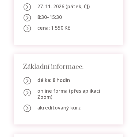
=
27. 11. 2026 (pátek, ČJ)
=
8:30–15:30
=
cena: 1 550 Kč
Základní informace:
=
délka: 8 hodin
online forma (přes aplikaci
=
Zoom)
=
akreditovaný kurz