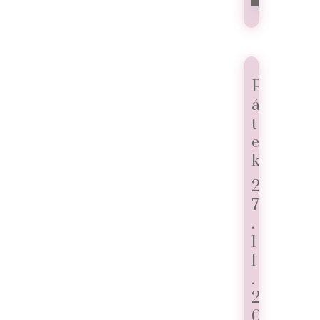
P
á
t
e
k
2
7
.
1
1
.
2
0