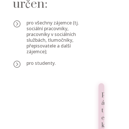
určen:
pro všechny zájemce (tj.
=
sociální pracovníky,
pracovníky v sociálních
službách, tlumočníky,
přepisovatele a další
zájemce);
pro studenty.
=
P
á
t
e
k