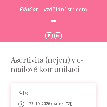
EduCor
– vzdělání srdcem
Asertivita (nejen) v e-
mailové komunikaci
Kdy:
=
23. 10. 2026 (pátek, ČZJ)