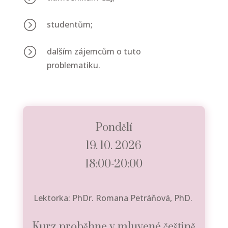
=
studentům;
=
dalším zájemcům o tuto
problematiku.
Pondělí
19. 10. 2026
18:00-20:00
Lektorka: PhDr. Romana Petráňová, PhD.
Kurz proběhne v mluvené češtině