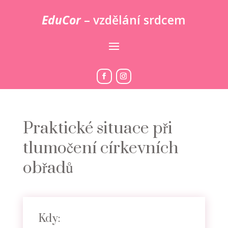
EduCor
– vzdělání srdcem
Praktické situace při
tlumočení církevních
obřadů
Kdy: