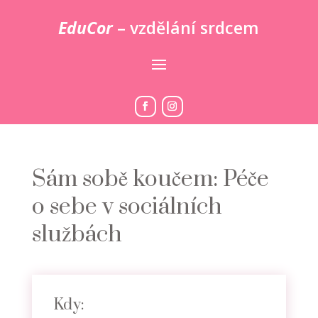
EduCor
– vzdělání srdcem
Sám sobě koučem: Péče
o sebe v sociálních
službách
Kdy: