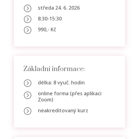
=
středa 24. 6. 2026
=
8:30-15:30
=
990,- Kč
Základní informace:
=
délka: 8 vyuč. hodin
online forma (přes aplikaci
=
Zoom)
=
neakreditovaný kurz