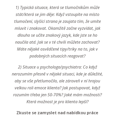
1) Typická situace, která se tlumočníkům může
stát/která se jim děje: Když vstoupíte na místo
tlumočení, slyšící strana je zaujata tím, že umíte
mluvit i znakovat. Okamžitě začne vyzvídat, jak
dlouho se učíte znakový jazyk, kde jste se ho
naučila atd. Jak se v té chvíli můžete zachovat?
Máte nějaké osvědčené tipy/triky na to, jak v
podobných situacích reagovat?
2) Situace u psychologa/psychiatra: Co když
nerozumím přesně v nějaké situaci, kde je důležité,
aby se vše přetlumočilo, ale zároveň v ní hrajou
velkou roli emoce klienta? Jak postupovat, když
rozumím třeba jen 50-70%? Jaké mám možnosti?
Která možnost je pro klienta lepší?
Zkuste se zamyslet nad nabídkou práce