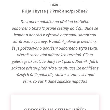
níže.
Přijali byste ji? Proč ano/proč ne?
Dostanete nabídku na překlad krátkého
odborného textu (z psané češtiny do ČZJ). Bude se
jednat o anotaci k výstavě napsanou samotnou
kurátorkou výstavy. V zadání galerie je uvedeno,
že je požadováno dodržení odborného stylu textu,
včetně zachování odborných termínů. Cílem
galerie je ukázat, že daný text psal odborník. Jak k
zakázce přistoupíte? (Na tuto situace lze nahlížet z
různých úhlů pohledů, zkuste se zamyslet nad
vším, co vás k dané zakázce napadá.)
ODPOVĚĎ NA SITUACI VÝŠE: