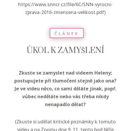
https://www.snncr.cz/file/6C/SNN-vyrocni-
zprava-2016-zmensena-velikost.pdf)
ČLÁNEK
ÚKOL K ZAMYŠLENÍ
Zkuste se zamyslet nad videem Heleny;
postupujete při tlumočení stejně jako ona?
Je ve videu něco, co sami děláte jinak, popř.
vůbec neděláte nebo vás třeba nikdy
nenapadlo dělat?
(Zkuste si udělat kritické poznámky k tomuto
videu a na Zoomu dne 9. 11. tento bod blíže