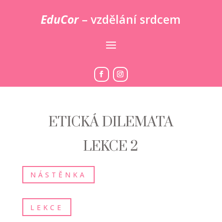
EduCor
– vzdělání srdcem
ETICKÁ DILEMATA
LEKCE 2
NÁSTĚNKA
LEKCE