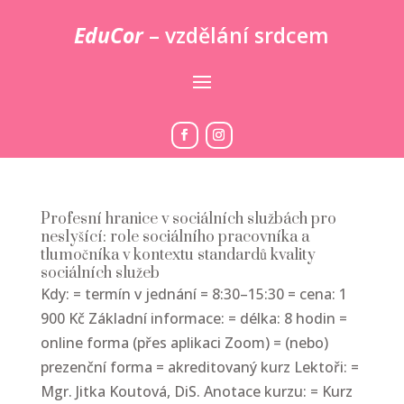
EduCor
– vzdělání srdcem
Profesní hranice v sociálních službách pro
neslyšící: role sociálního pracovníka a
tlumočníka v kontextu standardů kvality
sociálních služeb
Kdy: = termín v jednání = 8:30–15:30 = cena: 1
900 Kč Základní informace: = délka: 8 hodin =
online forma (přes aplikaci Zoom) = (nebo)
prezenční forma = akreditovaný kurz Lektoři: =
Mgr. Jitka Koutová, DiS. Anotace kurzu: = Kurz